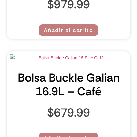
$
979.99
Añadir al carrito
Bolsa Buckle Galian
16.9L – Café
$
679.99