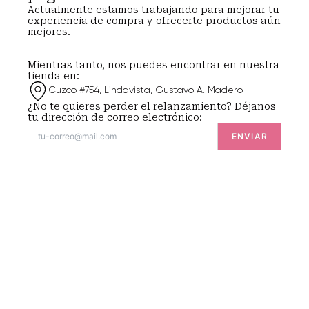
Actualmente estamos trabajando para mejorar tu
experiencia de compra y ofrecerte productos aún
mejores.
Mientras tanto, nos puedes encontrar en nuestra
tienda en:
Cuzco #754, Lindavista, Gustavo A. Madero
¿No te quieres perder el relanzamiento? Déjanos
tu dirección de correo electrónico:
ENVIAR