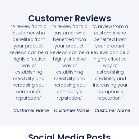
Customer Reviews
“A review from a
“A review from a
“A review from a
customer who
customer who
customer who
benefited from
benefited from
benefited from
your product.
your product.
your product.
Reviews can be a
Reviews can be a
Reviews can be a
highly effective
highly effective
highly effective
way of
way of
way of
establishing
establishing
establishing
credibility and
credibility and
credibility and
increasing your
increasing your
increasing your
company's
company's
company's
reputation.”
reputation.”
reputation.”
Customer Name
Customer Name
Customer Name
Social Media Posts