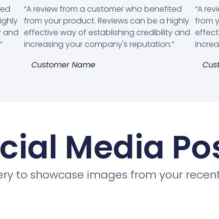
ted
“A review from a customer who benefited
“A re
ighly
from your product. Reviews can be a highly
from y
ty and
effective way of establishing credibility and
effect
”
increasing your company's reputation.”
increa
Customer Name
Cus
cial Media Po
llery to showcase images from your recent